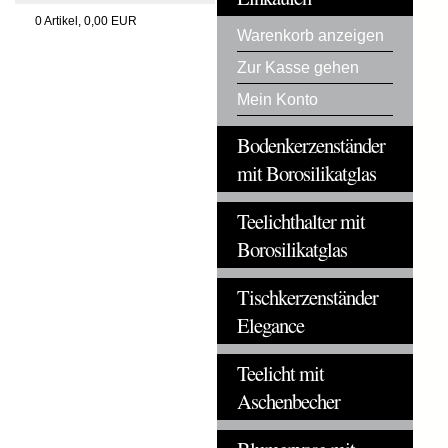
0
Artikel,
0,00
EUR
Warenkorb anzeigen
Zur Kasse gehen
Mein Konto
Bodenkerzenständer
mit Borosilikatglas
Teelichthalter mit
Borosilikatglas
Tischkerzenständer
Elegance
Teelicht mit
Aschenbecher