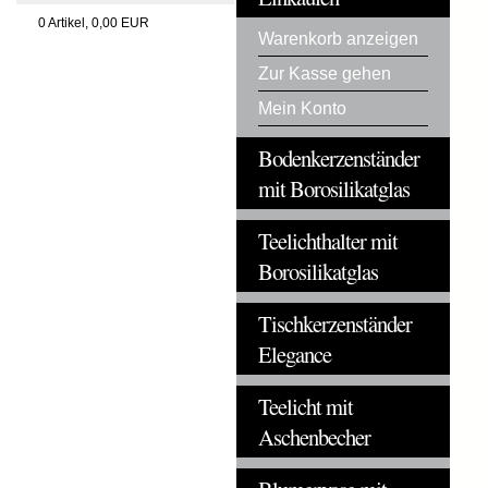
0
Artikel,
0,00
EUR
Warenkorb anzeigen
Zur Kasse gehen
Mein Konto
Bodenkerzenständer
mit Borosilikatglas
Teelichthalter mit
Borosilikatglas
Tischkerzenständer
Elegance
Teelicht mit
Aschenbecher