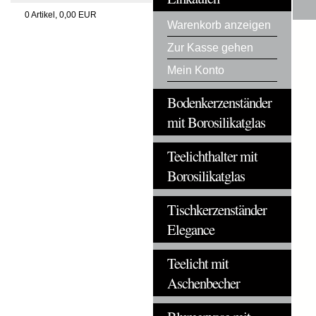
0
Artikel,
0,00
EUR
Warenkorb anzeigen
Zur Kasse gehen
Mein Konto
Bodenkerzenständer
mit Borosilikatglas
Teelichthalter mit
Borosilikatglas
Tischkerzenständer
Elegance
Teelicht mit
Aschenbecher