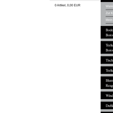
0
Artikel,
0,00
EUR
Ware
Zur 
Mein
Bode
Boros
Teeli
Boros
Tisch
Teeli
Blum
Reag
Windl
Duft