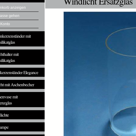
Windlicht Ersatzglas
nkorb anzeigen
Kasse gehen
 Konto
nkerzenständer mit
ilikatglas
chthalter mit
ilikatglas
kerzenständer Elegance
cht mit Aschenbecher
envase mit
enzglas
ichte
lampe