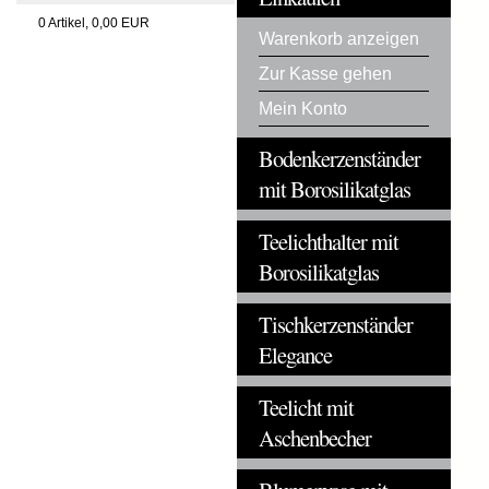
0
Artikel,
0,00
EUR
Warenkorb anzeigen
Zur Kasse gehen
Mein Konto
Bodenkerzenständer
mit Borosilikatglas
Teelichthalter mit
Borosilikatglas
Tischkerzenständer
Elegance
Teelicht mit
Aschenbecher