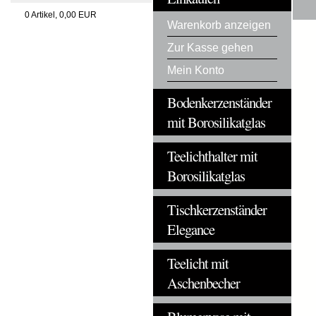
0
Artikel,
0,00
EUR
Warenkorb anzeigen
Zur Kasse gehen
Mein Konto
Bodenkerzenständer
mit Borosilikatglas
Teelichthalter mit
Borosilikatglas
Tischkerzenständer
Elegance
Teelicht mit
Aschenbecher