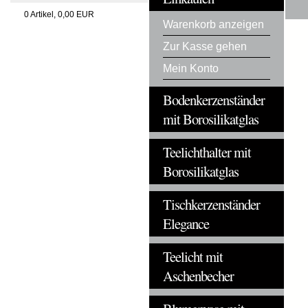
0
Artikel,
0,00
EUR
Warenkorb anzeigen
Zur Kasse gehen
Mein Konto
Bodenkerzenständer
mit Borosilikatglas
Teelichthalter mit
Borosilikatglas
Tischkerzenständer
Elegance
Teelicht mit
Aschenbecher