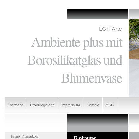
LGH Arte
Ambiente plus mit
Borosilikatglas und
Blumenvase
Startseite
Produktgalerie
Impressum
Kontakt
AGB
In Ihrem Warenkorb:
Einkaufen